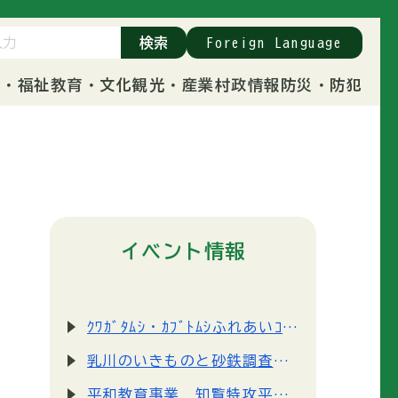
検索
Foreign Language
康・福祉
教育・文化
観光・産業
村政情報
防災・防犯
イベント情報
ｸﾜｶﾞﾀﾑｼ・ｶﾌﾞﾄﾑｼふれあいｺｰﾅｰ＠国営アルプスあづみの公園
乳川のいきものと砂鉄調査隊＠国営アルプスあづみの公園
平和教育事業 知覧特攻平和会館 出張講話の開催について