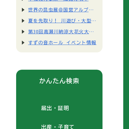
世界の昆虫展＠国営アルプスあづみの公園
夏を先取り！ 川遊び・大型プール遊びを先行、解禁！＠国営アルプスあづみの公園
第30回高瀬川納涼大花火大会開催について
すずの音ホール イベント情報
かんたん検索
届出・証明
出産・子育て