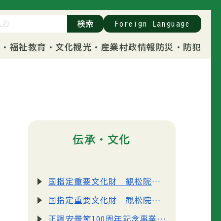
検索
Foreign Language
康・福祉
教育・文化
観光・産業
村政情報
防災・防犯
伝承・文化
国指定重要文化財 観松院「銅造菩薩半跏像（どうぞうぼさつはんかぞう）」の一般公開について（ご来場御礼）
国指定重要文化財 観松院「銅造菩薩半跏像」拝観料の改定のお知らせ
正調安曇節100周年記念事業「正調安曇節作詞募集」結果発表