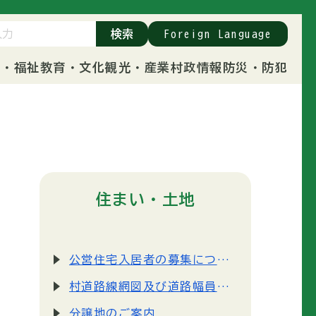
検索
Foreign Language
康・福祉
教育・文化
観光・産業
村政情報
防災・防犯
住まい・土地
公営住宅入居者の募集について
村道路線網図及び道路幅員・路線情報
分譲地のご案内