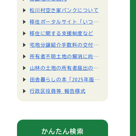
松川村空き家バンクについて
移住ポータルサイト「いつかは まつかわ」
移住に関する支援制度など
宅地分譲紹介手数料の交付を始めました
所有者不明土地の解消に向けて不動産に関するルールが大きく変わります！
山林の土地の所有者届出の受付について
田舎暮らしの本「2025年版 住みたい田舎ベストランキング」総合部門1位に選ばれました
行政区役員等 報告様式
かんたん検索