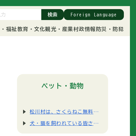
検索
Foreign Language
康・福祉
教育・文化
観光・産業
村政情報
防災・防犯
ペット・動物
松川村は、さくらねこ無料不妊手術事業に参加しています。
犬・猫を飼われている皆さんへ