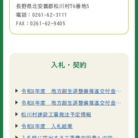
長野県北安曇郡松川村76番地5
電話：0261-62-3111
FAX：0261-62-9405
入札・契約
令和8年度 地方創生道整備推進交付金事業 村道6-538号線 道路改良工事 神戸4工区
令和8年度 地方創生道整備推進交付金事業 村道6-538号線 道路改良工事 神戸5工区
松川村建設工事発注予定情報
令和8年度 入札結果
入札時に提出する工事費内訳書への労務費等の記載が義務付けられました