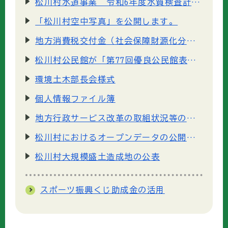
松川村水道事業 令和6年度水質検査計画について
「松川村空中写真」を公開します。
地方消費税交付金（社会保障財源化分）が充てられる社会保障施策に要する経費
松川村公民館が「第77回優良公民館表彰」を受賞しました！
環境土木部長会様式
個人情報ファイル簿
地方行政サービス改革の取組状況等の公表について
松川村におけるオープンデータの公開について
松川村大規模盛土造成地の公表
スポーツ振興くじ助成金の活用