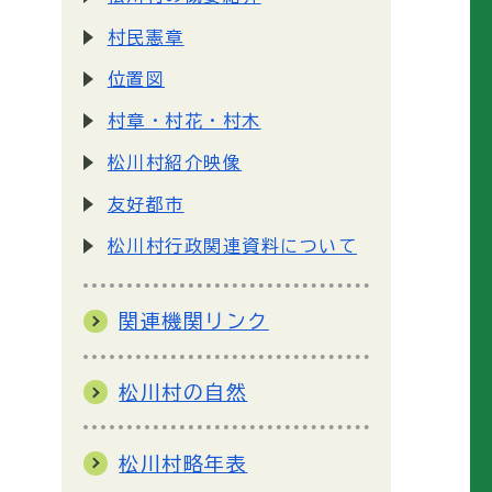
村民憲章
位置図
村章・村花・村木
松川村紹介映像
友好都市
松川村行政関連資料について
関連機関リンク
松川村の自然
松川村略年表