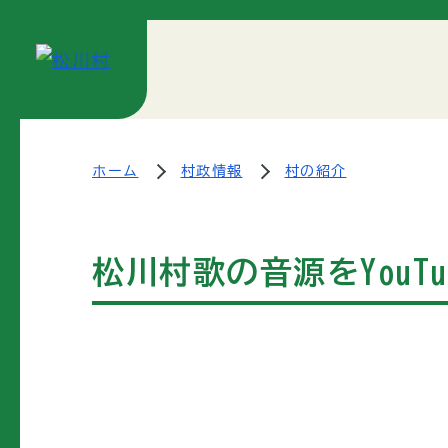
ホーム
村政情報
村の紹介
松川村歌の音源をYouT