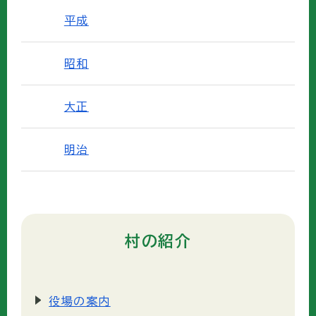
平成
昭和
大正
明治
村の紹介
役場の案内