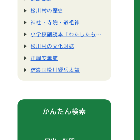
松川村の歴史
神社・寺院・道祖神
小学校副読本「わたしたちの松川村」デジタルブックを掲載します（令和4年3月発刊）
松川村の文化財誌
正調安曇節
信濃国松川響岳太鼓
かんたん検索