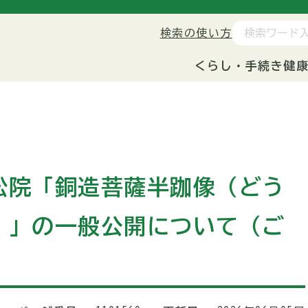
検索の使い方
くらし・手続き
健
松院「銅造菩薩半跏像（どう
）」の一般公開について（ご