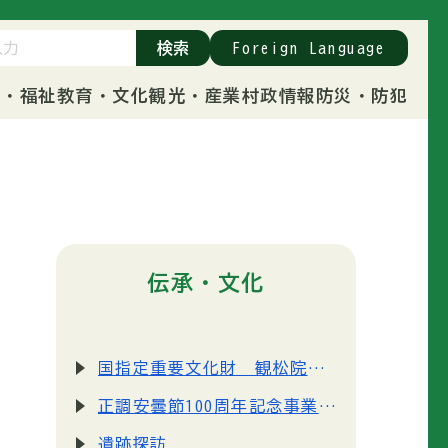
検索
Foreign Language
康・福祉
教育・文化
観光・産業
村政情報
防災・防犯
伝承・文化
国指定重要文化財 観松院「銅造菩薩半跏像」拝観料の改定のお知らせ
正調安曇節100周年記念事業「正調安曇節作詞募集」結果発表
遺跡探訪