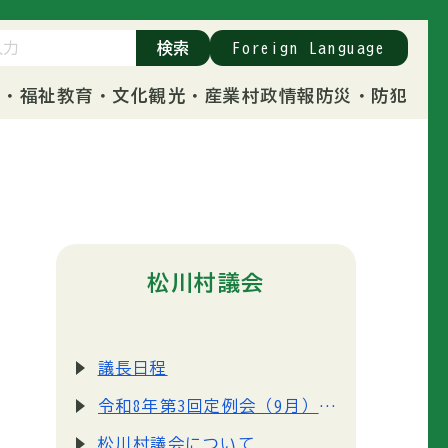
検索
Foreign Language
康・福祉
教育・文化
観光・産業
村政情報
防災・防犯
松川村議会
議長日程
令和8年第3回定例会（9月）の請願・陳情の手続きについて
松川村議会について