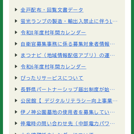
全戸配布・回覧文書データ
蛍光ランプの製造・輸出入禁止に伴うLED照明への変更のお願い
令和8年度村年間カレンダー
自衛官募集事務に係る募集対象者情報の提供について
まつナビ（地域情報配信アプリ）の運用開始について
令和6年度村年間カレンダー
ぴったりサービスについて
長野県パートナーシップ届出制度が始まりました
公民館【 デジタルリテラシー向上事業 】の講座資料ページを公開しました
伊ノ神公園墓地の使用者を募集しています
停電時の問い合わせ先（中部電力パワーグリッド株式会社）について