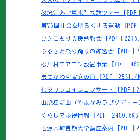
大人のコンディショニング講座 [PDF｜
秘境集落“真木”探訪ツアー [PDF｜83
第76回社会を明るくする運動 [PDF｜1
ひきこもり支援勉強会 [PDF｜2216.
ふるさと祭り踊りの練習会 [PDF｜730
松川村エアコン設置事業 [PDF｜462.
まつかわ村家庭の日 [PDF｜2551.4K
七夕ワンコインコンサート [PDF｜267
山脈狂詩曲（やまなみラプソディー） [P
くらしマル得情報 [PDF｜2400.6KB
信濃木崎夏期大学講座案内 [PDF｜27