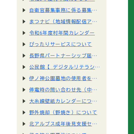
自衛官募集事務に係る募集対象者情報の提供について
まつナビ（地域情報配信アプリ）の運用開始について
令和6年度村年間カレンダー
ぴったりサービスについて
長野県パートナーシップ届出制度が始まりました
公民館【 デジタルリテラシー向上事業 】の講座資料ページを公開しました
伊ノ神公園墓地の使用者を募集しています
停電時の問い合わせ先（中部電力パワーグリッド株式会社）について
大糸線壁紙カレンダーについて
野外焼却（野焼き）について
北アルプス成年後見支援センターが開所しました