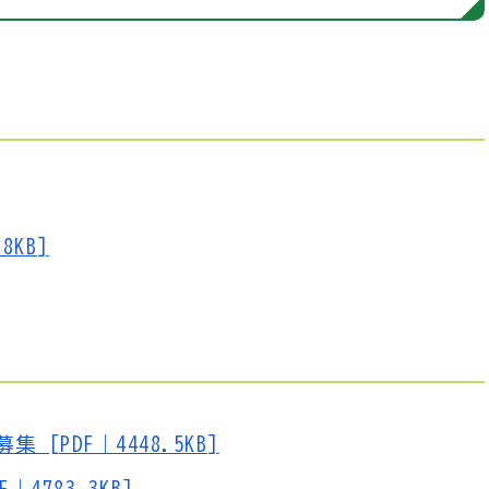
8KB]
PDF｜4448.5KB]