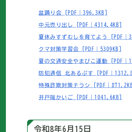
盆踊り会 [PDF｜396.3KB]
中元売り出し [PDF｜4314.4KB]
夏休みすずむしを育てよう [PDF｜375
クマ対策学習会 [PDF｜5309KB]
夏の交通安全やまびこ運動 [PDF｜129
防犯通信 北あるぷす [PDF｜1312.8
特殊詐欺対策チラシ [PDF｜871.2K
井戸端かいご [PDF｜1041.6KB]
令和8年6月15日