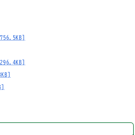
6.5KB]
6.4KB]
KB]
B]