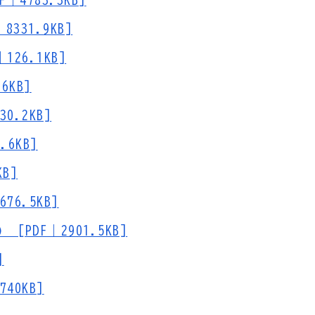
4783.3KB]
31.9KB]
26.1KB]
6KB]
.2KB]
6KB]
B]
6.5KB]
DF｜2901.5KB]
]
40KB]