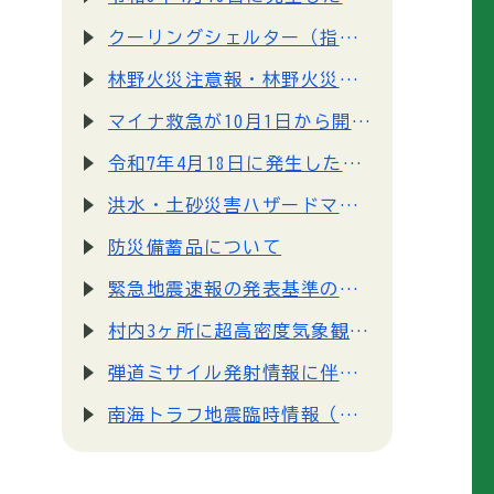
クーリングシェルター（指定暑熱避難施設）について
林野火災注意報・林野火災警報について
マイナ救急が10月1日から開始されます！
令和7年4月18日に発生した震度4の地震について
洪水・土砂災害ハザードマップとマイタイムラインについて
防災備蓄品について
緊急地震速報の発表基準の変更について
村内3ヶ所に超高密度気象観測システム「POTEKA」を設置しました！
弾道ミサイル発射情報に伴う避難行動について
南海トラフ地震臨時情報（巨大地震注意）の発表について