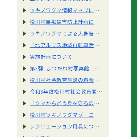
ツキノワグマ情報マップについて
松川村鳥獣被害防止計画について
ツキノワグマによる人身被害防止のための取組について
「北アルプス地域自転車活用推進計画」の策定について
実施計画について
第2弾 まつかわ村写真館 掲載写真募集
松川村社会教育施設の料金改定及びの予約システム導入のお知らせ
令和8年度松川村社会教育関係団体登録の認定申請書類について
「クマからどう身を守るのか？」動画をYoutubeで公開しています
松川村ツキノワグマゾーニング管理実施計画について
レクリエーション用具について