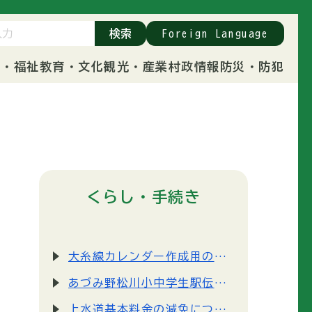
検索
Foreign Language
康・福祉
教育・文化
観光・産業
村政情報
防災・防犯
くらし・手続き
大糸線カレンダー作成用の写真を募集します
あづみ野松川小中学生駅伝大会を開催します。
上水道基本料金の減免について