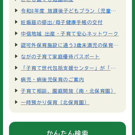
令和8年度 放課後子どもプラン（児童クラブ・子ども教室）の入所・利用申し込みについて
妊娠届の提出/母子健康手帳の交付
中信地域 出産・子育て安心ネットワーク
認可外保育施設に通う3歳未満児の保育料軽減・免除について
ながの子育て家庭優待パスポート
「子育て世代包括支援センター」が「こども家庭センター」に変わりました
病児・病後児保育のご案内
子育て相談、園庭開放（南・北保育園）
一時預かり保育（北保育園）
かんたん検索