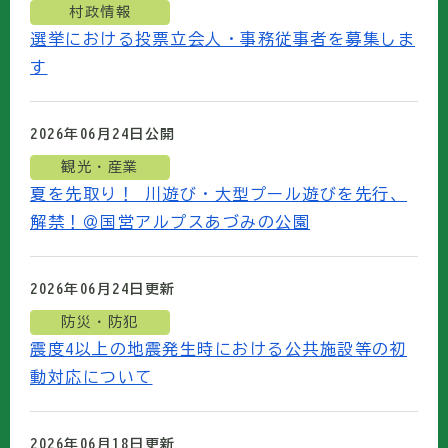
村政情報
選挙における投票立会人・事務従事者を募集しま
す
2026年06月24日
公開
観光・産業
夏を先取り！ 川遊び・大型プール遊びを先行、
解禁！＠国営アルプスあづみの公園
2026年06月24日
更新
防災・防犯
震度4以上の地震発生時における公共施設等の初
動対応について
2026年06月18日
更新