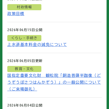
村政情報
政策目標
2026年06月15日
公開
くらし・手続き
上水道基本料金の減免について
2026年06月05日
更新
教育・文化
国指定重要文化財 観松院「銅造菩薩半跏像（ど
うぞうぼさつはんかぞう）」の一般公開について
（ご来場御礼）
2026年06月04日
公開