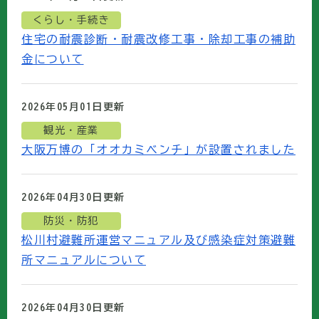
くらし・手続き
住宅の耐震診断・耐震改修工事・除却工事の補助
金について
2026年05月01日
更新
観光・産業
大阪万博の「オオカミベンチ」が設置されました
2026年04月30日
更新
防災・防犯
松川村避難所運営マニュアル及び感染症対策避難
所マニュアルについて
2026年04月30日
更新