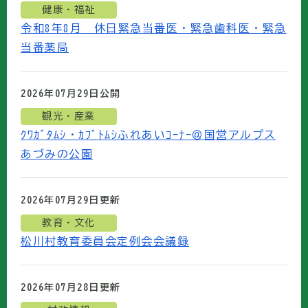
健康・福祉
令和8年8月 休日緊急当番医・緊急歯科医・緊急
当番薬局
2026年07月29日
公開
観光・産業
ｸﾜｶﾞﾀﾑｼ・ｶﾌﾞﾄﾑｼふれあいｺｰﾅｰ＠国営アルプス
あづみの公園
2026年07月29日
更新
教育・文化
松川村教育委員会定例会会議録
2026年07月28日
更新