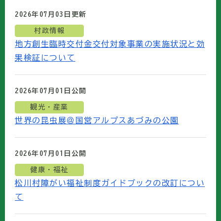
2026年07月03日
更新
村政情報
地方創生臨時交付金交付対象事業の実施状況と効
果検証について
2026年07月01日
公開
観光・産業
世界の昆虫展＠国営アルプスあづみの公園
2026年07月01日
公開
健康・福祉
松川村障がい福祉制度ガイドブックの改訂につい
て