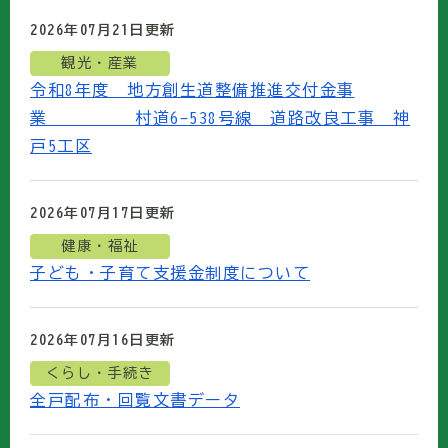
2026年07月21日
更新
観光・産業
令和8年度 地方創生道整備推進交付金事
業 村道6-538号線 道路改良工事 神
戸5工区
2026年07月17日
更新
健康・福祉
子ども・子育て支援金制度について
2026年07月16日
更新
くらし・手続き
全戸配布・回覧文書データ